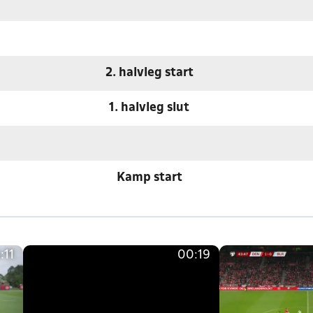
2. halvleg start
1. halvleg slut
Kamp start
:11
00:19