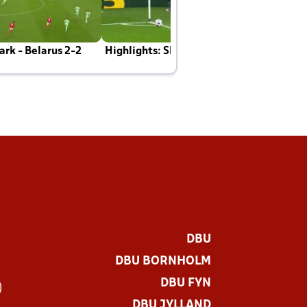
rk - Belarus 2-2
Highlights: Skotland - Danmark 4-2
J
E
DBU
DBU BORNHOLM
DBU FYN
)
DBU JYLLAND