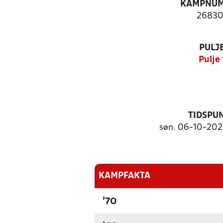
KAMPNU
26830
PULJ
Pulje 
TIDSPU
søn. 06-10-2024
KAMPFAKTA
'70