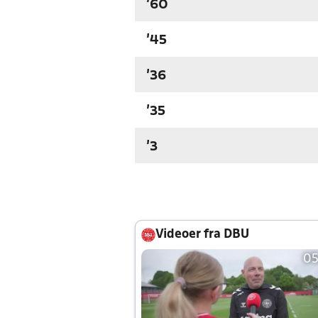
'60
'45
'36
'35
'3
Videoer fra DBU
05