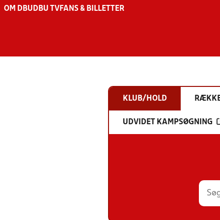
OM DBU
DBU TV
FANS & BILLETTER
KLUB/HOLD
RÆKK
UDVIDET KAMPSØGNING