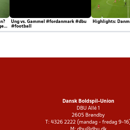
en?
Ung vs. Gammel #fordanmark #dbu
Highlights: Danma
ger
#football
Dansk Boldspil-Union
DBU Allé 1
2605 Brøndby
T: 4326 2222 (mandag - fredag 9-16
M:
dbu@dbu.dk