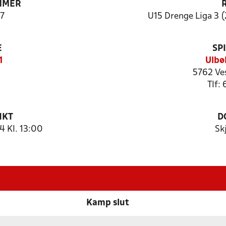
MMER
7
U15 Drenge Liga 3 (
E
SP
1
Ulbø
5762 Ve
Tlf:
NKT
D
 Kl. 13:00
Sk
Kamp slut