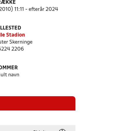
RÆKKE
2010) 11:11 - efterår 2024
ILLESTED
lle Stadion
ster Skerninge
 6224 2206
OMMER
jult navn