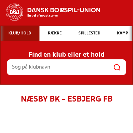
Hvad vil du søge efter?
KLUB/HOLD
RÆKKE
SPILLESTED
KAMP
INDHOLD OG NYHEDER
Find en klub eller et hold
STILLINGER, RESULTATER, KLUBBER OG
HOLD
NÆSBY BK - ESBJERG FB