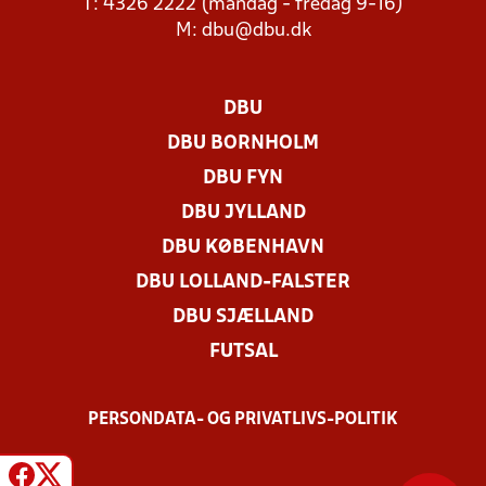
T: 4326 2222 (mandag - fredag 9-16)
M:
dbu@dbu.dk
DBU
DBU BORNHOLM
DBU FYN
DBU JYLLAND
DBU KØBENHAVN
DBU LOLLAND-FALSTER
DBU SJÆLLAND
FUTSAL
PERSONDATA- OG PRIVATLIVS-POLITIK