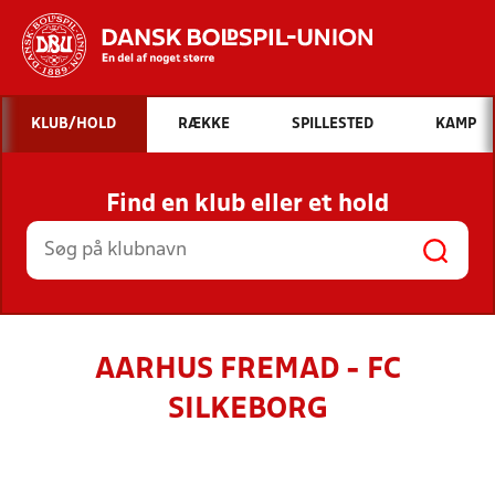
Hvad vil du søge efter?
KLUB/HOLD
RÆKKE
SPILLESTED
KAMP
INDHOLD OG NYHEDER
Find en klub eller et hold
STILLINGER, RESULTATER, KLUBBER OG
HOLD
AARHUS FREMAD - FC
SILKEBORG