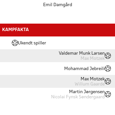
Emil Damgård
KAMPFAKTA
Ukendt spiller
Valdemar Munk Larsen
Max Motzek
Mohammad Jebreili
Max Motzek
Willum Gaarde
Martin Jørgensen
Nicolai Fynsk Søndergaard