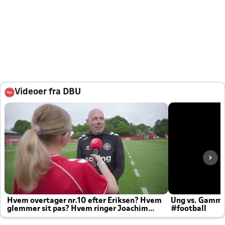
Videoer fra DBU
Hvem overtager nr.10 efter Eriksen? Hvem
Ung vs. Gamm
glemmer sit pas? Hvem ringer Joachim
#football
altid til efter kampe?