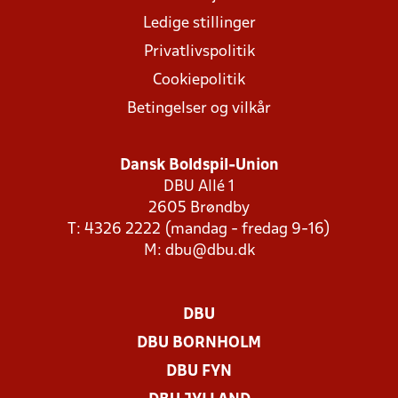
Ledige stillinger
Privatlivspolitik
Cookiepolitik
Betingelser og vilkår
Dansk Boldspil-Union
DBU Allé 1
2605 Brøndby
T: 4326 2222 (mandag - fredag 9-16)
M:
dbu@dbu.dk
DBU
DBU BORNHOLM
DBU FYN