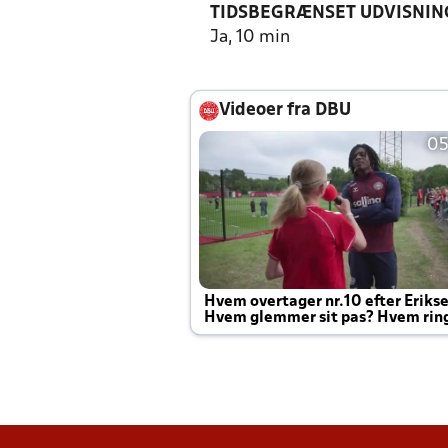
TIDSBEGRÆNSET UDVISNIN
Ja, 10 min
Videoer fra DBU
05
Hvem overtager nr.10 efter Eriks
Hvem glemmer sit pas? Hvem rin
Joachim altid til efter kampe?