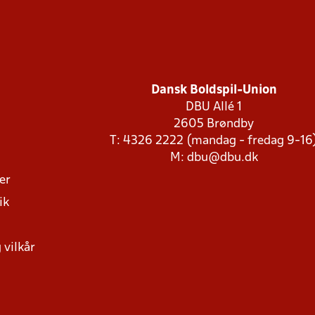
Dansk Boldspil-Union
DBU Allé 1
2605 Brøndby
T: 4326 2222 (mandag - fredag 9-16
M:
dbu@dbu.dk
ger
ik
 vilkår