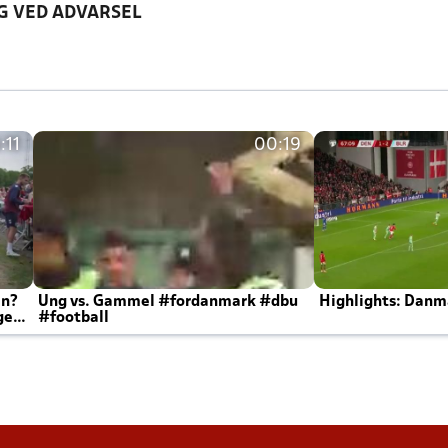
G VED ADVARSEL
:11
00:19
en?
Ung vs. Gammel #fordanmark #dbu
Highlights: Danma
ger
#football