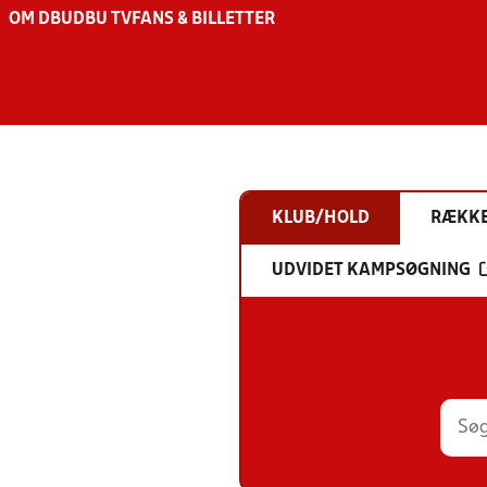
OM DBU
DBU TV
FANS & BILLETTER
KLUB/HOLD
RÆKK
UDVIDET KAMPSØGNING