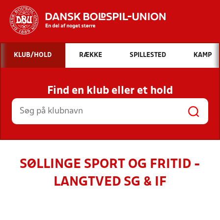
Hvad vil du søge efter?
KLUB/HOLD
RÆKKE
SPILLESTED
KAMP
INDHOLD OG NYHEDER
Find en klub eller et hold
STILLINGER, RESULTATER, KLUBBER OG
HOLD
SØLLINGE SPORT OG FRITID -
LANGTVED SG & IF