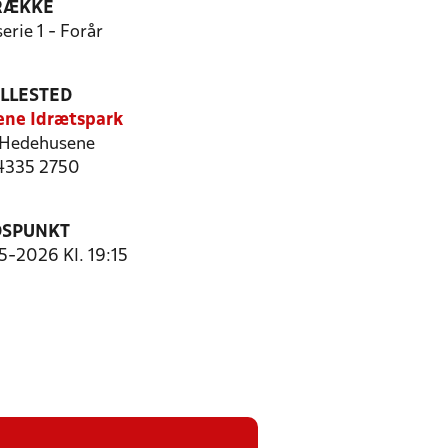
RÆKKE
erie 1 - Forår
ILLESTED
ne Idrætspark
Hedehusene
 4335 2750
DSPUNKT
5-2026 Kl. 19:15