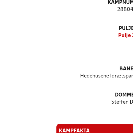
KAMPNU
28804
PULJ
Pulje 
BAN
Hedehusene Idrætspark
DOMM
Steffen 
KAMPFAKTA