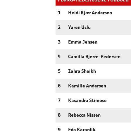
FLØNG-HEDEHUSENE FODBOLD
1
Heidi Kjær Andersen
2
Yaren Uslu
3
Emma Jensen
4
Camilla Bjerre-Pedersen
5
Zahra Sheikh
6
Kamille Andersen
7
Kasandra Stimose
8
Rebecca Nissen
9
Eda Karanlik