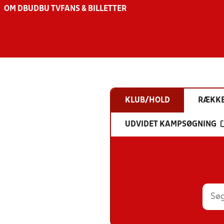
OM DBU
DBU TV
FANS & BILLETTER
KLUB/HOLD
RÆKK
UDVIDET KAMPSØGNING