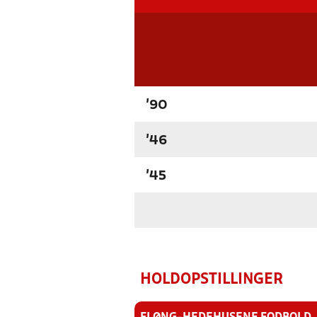
'90
'46
'45
HOLDOPSTILLINGER