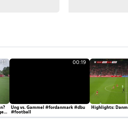
:11
00:19
en?
Ung vs. Gammel #fordanmark #dbu
Highlights: Danma
ger
#football