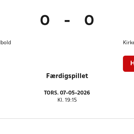
0
-
0
dbold
Kirk
Færdigspillet
TORS. 07-05-2026
Kl. 19:15