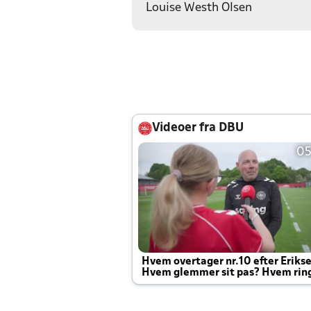
Louise Westh Olsen
Videoer fra DBU
05
Hvem overtager nr.10 efter Eriks
Hvem glemmer sit pas? Hvem rin
Joachim altid til efter kampe?