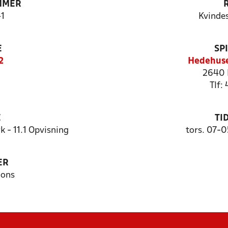
MMER
1
Kvindes
E
SP
2
Hedehuse
2640 
Tlf:
E
TI
 - 11.1 Opvisning
tors. 07-0
ER
Dons