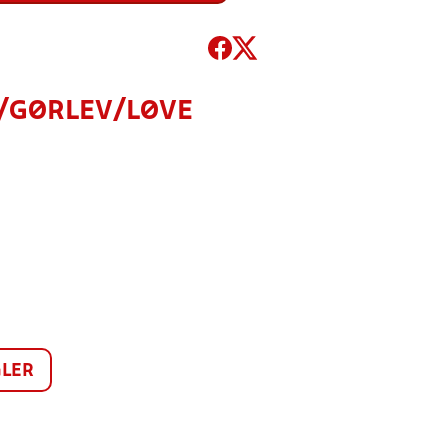
E/GØRLEV/LØVE
LER