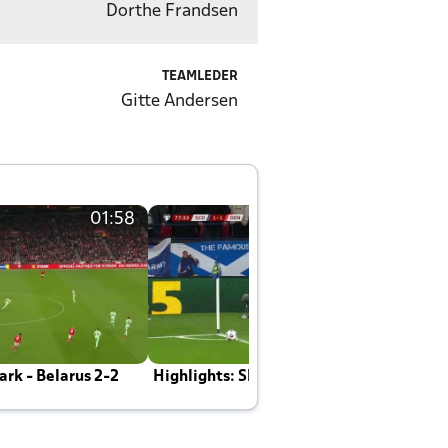
Dorthe Frandsen
TEAMLEDER
Gitte Andersen
01:58
01:58
rk - Belarus 2-2
Highlights: Skotland - Danmark 4-2
J
E