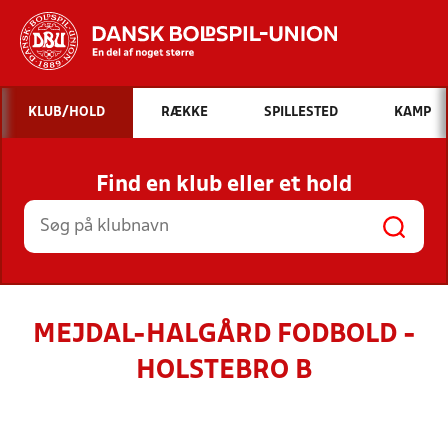
Hvad vil du søge efter?
KLUB/HOLD
RÆKKE
SPILLESTED
KAMP
INDHOLD OG NYHEDER
Find en klub eller et hold
STILLINGER, RESULTATER, KLUBBER OG
HOLD
MEJDAL-HALGÅRD FODBOLD -
HOLSTEBRO B