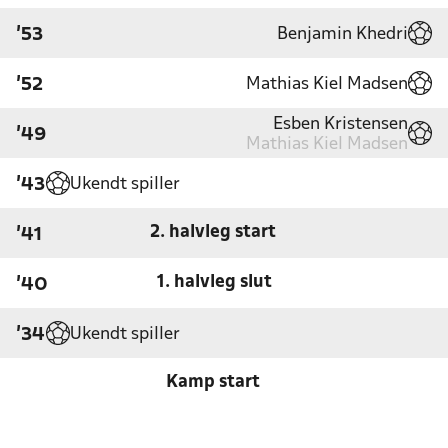
Benjamin Khedri
'53
Mathias Kiel Madsen
'52
Esben Kristensen
'49
Mathias Kiel Madsen
Ukendt spiller
'43
2. halvleg start
'41
1. halvleg slut
'40
Ukendt spiller
'34
Kamp start