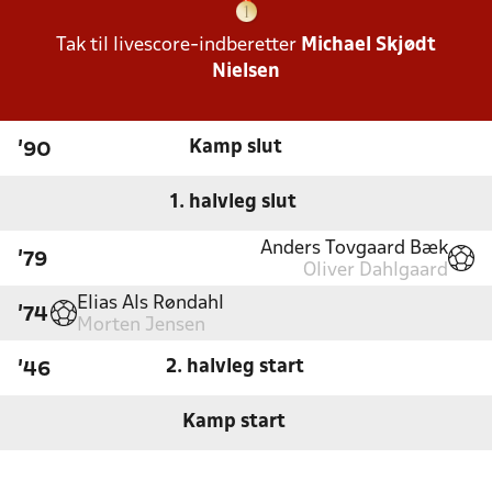
Tak til livescore-indberetter
Michael Skjødt
Nielsen
Kamp slut
'90
1. halvleg slut
Anders Tovgaard Bæk
'79
Oliver Dahlgaard
Elias Als Røndahl
'74
Morten Jensen
2. halvleg start
'46
Kamp start