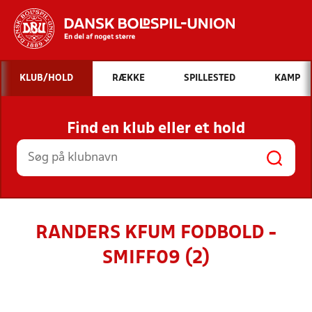
Hvad vil du søge efter?
KLUB/HOLD
RÆKKE
SPILLESTED
KAMP
INDHOLD OG NYHEDER
Find en klub eller et hold
STILLINGER, RESULTATER, KLUBBER OG
HOLD
RANDERS KFUM FODBOLD -
SMIFF09 (2)