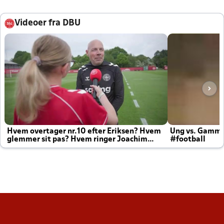
Videoer fra DBU
Hvem overtager nr.10 efter Eriksen? Hvem
Ung vs. Gamm
glemmer sit pas? Hvem ringer Joachim
#football
altid til efter kampe?