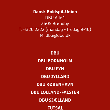
Dansk Boldspil-Union
DBU Allé 1
2605 Brøndby
T: 4326 2222 (mandag - fredag 9-16)
M:
dbu@dbu.dk
DBU
DBU BORNHOLM
DBU FYN
DBU JYLLAND
DBU KØBENHAVN
DBU LOLLAND-FALSTER
DBU SJÆLLAND
FUTSAL