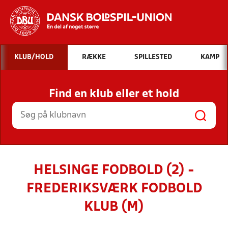
Hvad vil du søge efter?
KLUB/HOLD
RÆKKE
SPILLESTED
KAMP
INDHOLD OG NYHEDER
Find en klub eller et hold
STILLINGER, RESULTATER, KLUBBER OG
HOLD
HELSINGE FODBOLD (2) -
FREDERIKSVÆRK FODBOLD
KLUB (M)