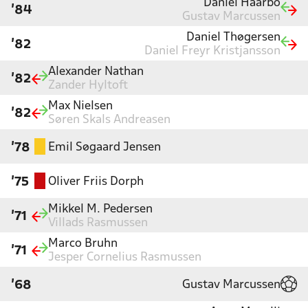
Daniel Haarbo
'84
Gustav Marcussen
Daniel Thøgersen
'82
Daniel Freyr Kristjansson
Alexander Nathan
'82
Zander Hyltoft
Max Nielsen
'82
Søren Skals Andreasen
Emil Søgaard Jensen
'78
Oliver Friis Dorph
'75
Mikkel M. Pedersen
'71
Villads Rasmussen
Marco Bruhn
'71
Jesper Cornelius Rasmussen
Gustav Marcussen
'68