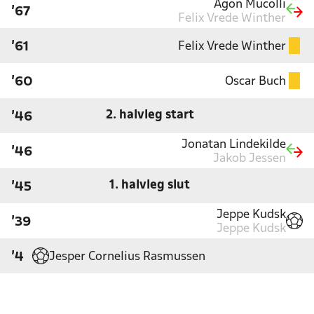
Agon Mucolli
'67
Felix Vrede Winther
Felix Vrede Winther
'61
Oscar Buch
'60
2. halvleg start
'46
Jonatan Lindekilde
'46
Jakob Jessen
1. halvleg slut
'45
Jeppe Kudsk
'39
Jeppe Kudsk
Jesper Cornelius Rasmussen
'4