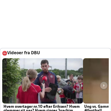
Videoer fra DBU
Hvem overtager nr.10 efter Eriksen? Hvem
Ung vs. Gamm
glemmer sit pas? Hvem ringer Joachim
#football