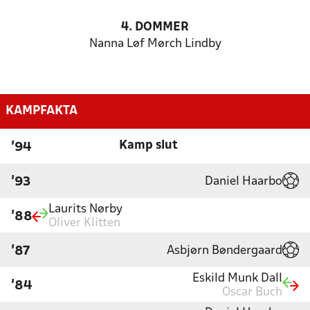
4. DOMMER
Nanna Løf Mørch Lindby
KAMPFAKTA
Kamp slut
'94
Daniel Haarbo
'93
Laurits Nørby
'88
Oliver Klitten
Asbjørn Bøndergaard
'87
Eskild Munk Dall
'84
Oscar Buch