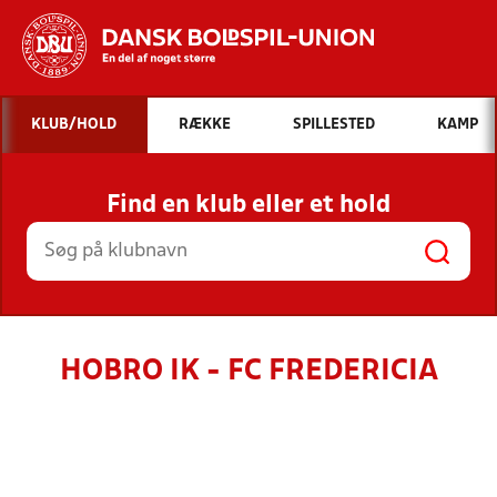
Hvad vil du søge efter?
KLUB/HOLD
RÆKKE
SPILLESTED
KAMP
INDHOLD OG NYHEDER
Find en klub eller et hold
STILLINGER, RESULTATER, KLUBBER OG
HOLD
HOBRO IK - FC FREDERICIA