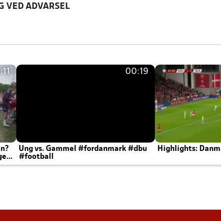
G VED ADVARSEL
:11
00:19
en?
Ung vs. Gammel #fordanmark #dbu
Highlights: Danma
ger
#football