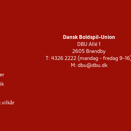
Dansk Boldspil-Union
DBU Allé 1
2605 Brøndby
T: 4326 2222 (mandag - fredag 9-16
M:
dbu@dbu.dk
ger
ik
 vilkår