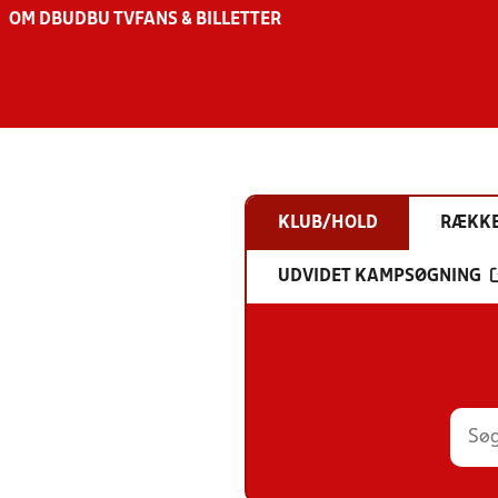
OM DBU
DBU TV
FANS & BILLETTER
KLUB/HOLD
RÆKK
UDVIDET KAMPSØGNING