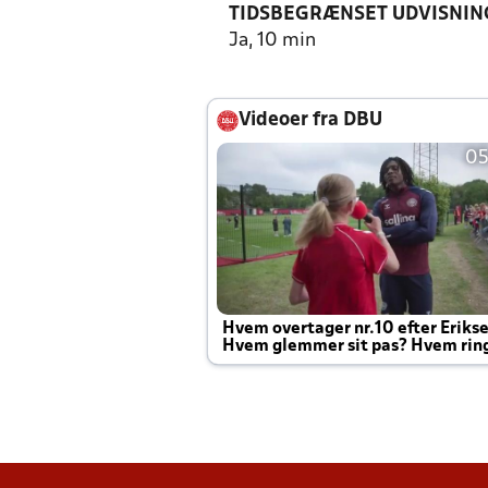
TIDSBEGRÆNSET UDVISNIN
Ja, 10 min
Videoer fra DBU
05
Hvem overtager nr.10 efter Eriks
Hvem glemmer sit pas? Hvem rin
Joachim altid til efter kampe?