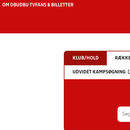
OM DBU
DBU TV
FANS & BILLETTER
KLUB/HOLD
RÆKK
UDVIDET KAMPSØGNING