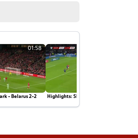
01:58
01:58
rk - Belarus 2-2
Highlights: Skotland - Danmark 4-2
J
E