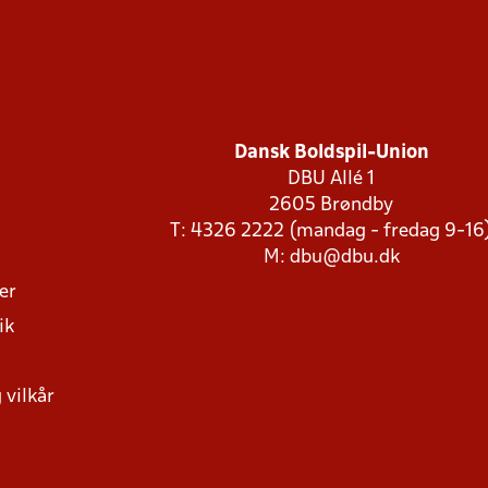
Dansk Boldspil-Union
DBU Allé 1
2605 Brøndby
T: 4326 2222 (mandag - fredag 9-16
M:
dbu@dbu.dk
ger
ik
 vilkår