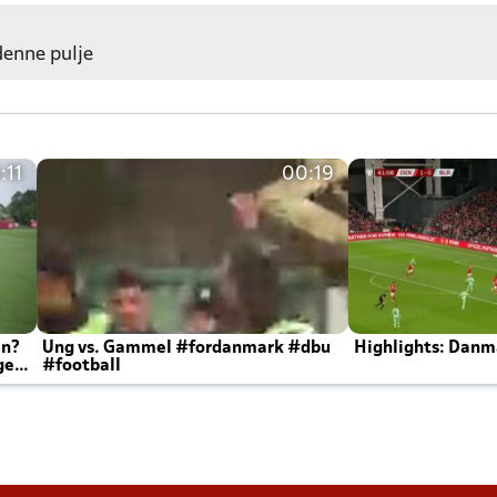
 denne pulje
:11
00:19
en?
Ung vs. Gammel #fordanmark #dbu
Highlights: Danma
ger
#football