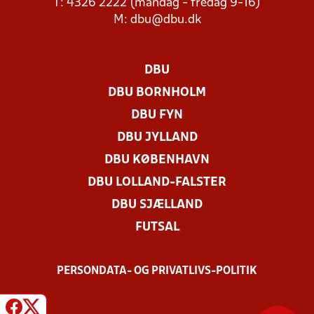
T: 4326 2222 (mandag - fredag 9-16)
M:
dbu@dbu.dk
DBU
DBU BORNHOLM
DBU FYN
DBU JYLLAND
DBU KØBENHAVN
DBU LOLLAND-FALSTER
DBU SJÆLLAND
FUTSAL
PERSONDATA- OG PRIVATLIVS-POLITIK