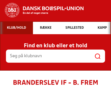
Hvad vil du søge efter?
KLUB/HOLD
RÆKKE
SPILLESTED
KAMP
INDHOLD OG NYHEDER
Find en klub eller et hold
STILLINGER, RESULTATER, KLUBBER OG
HOLD
BRANDERSLEV IF - B. FREM