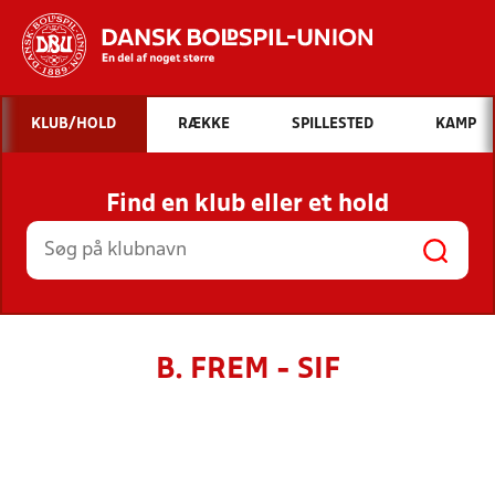
Hvad vil du søge efter?
KLUB/HOLD
RÆKKE
SPILLESTED
KAMP
INDHOLD OG NYHEDER
Find en klub eller et hold
STILLINGER, RESULTATER, KLUBBER OG
HOLD
B. FREM - SIF