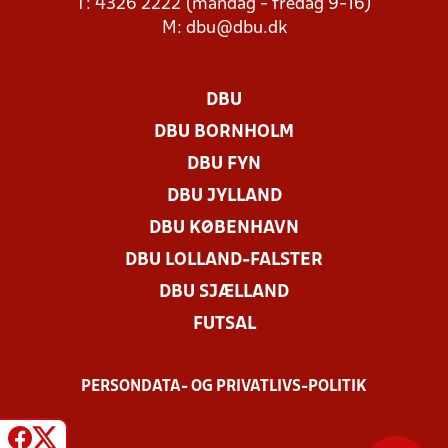
T: 4326 2222 (mandag - fredag 9-16)
M:
dbu@dbu.dk
DBU
DBU BORNHOLM
DBU FYN
DBU JYLLAND
DBU KØBENHAVN
DBU LOLLAND-FALSTER
DBU SJÆLLAND
FUTSAL
PERSONDATA- OG PRIVATLIVS-POLITIK