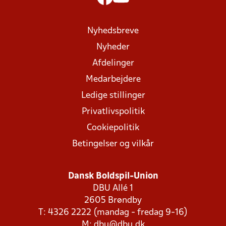
Nyhedsbreve
Nyheder
Afdelinger
Medarbejdere
Ledige stillinger
Privatlivspolitik
Cookiepolitik
Betingelser og vilkår
Dansk Boldspil-Union
DBU Allé 1
2605 Brøndby
T: 4326 2222 (mandag - fredag 9-16)
M:
dbu@dbu.dk