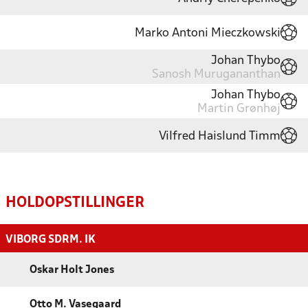
Marko Antoni Mieczkowski
Johan Thybo
Sanosh Murugananthan
Johan Thybo
Martin Grønhøj
Vilfred Haislund Timm
HOLDOPSTILLINGER
VIBORG SDRM. IK
Oskar Holt Jones
Otto M. Vasegaard