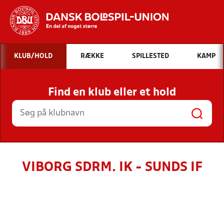
Hvad vil du søge efter?
KLUB/HOLD
RÆKKE
SPILLESTED
KAMP
INDHOLD OG NYHEDER
Find en klub eller et hold
STILLINGER, RESULTATER, KLUBBER OG
HOLD
VIBORG SDRM. IK - SUNDS IF