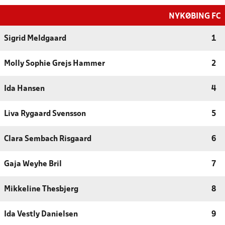
NYKØBING FC
Sigrid Meldgaard
1
Molly Sophie Grejs Hammer
2
Ida Hansen
4
Liva Rygaard Svensson
5
Clara Sembach Risgaard
6
Gaja Weyhe Bril
7
Mikkeline Thesbjerg
8
Ida Vestly Danielsen
9