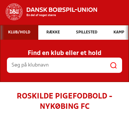
Hvad vil du søge efter?
KLUB/HOLD
RÆKKE
SPILLESTED
KAMP
INDHOLD OG NYHEDER
Find en klub eller et hold
STILLINGER, RESULTATER, KLUBBER OG
HOLD
ROSKILDE PIGEFODBOLD -
NYKØBING FC