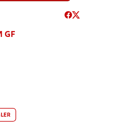
M GF
LER