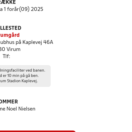
RÆKKE
ga 1 forår(09) 2025
ILLESTED
rumgård
lubhus på Kaplevej 46A
30 Virum
Tlf:
ingsfaciliter ved banen.
 er 10 min på gå ben.
um Stadion Kaplevej.
OMMER
ne Noel Nielsen