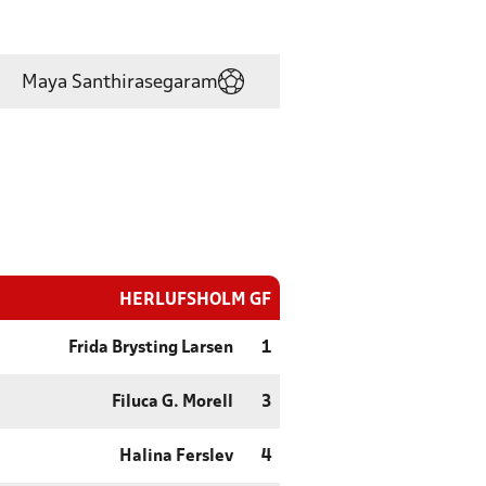
Maya Santhirasegaram
HERLUFSHOLM GF
Frida Brysting Larsen
1
Filuca G. Morell
3
Halina Ferslev
4