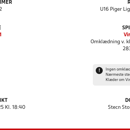
MMER
2
U16 Piger Li
E
SP
1
Vi
Omklædning v. k
28
Ingen omklædn
!
Nærmeste sted
Klæder om Vir
NKT
D
 Kl. 18:40
Stecn Sto