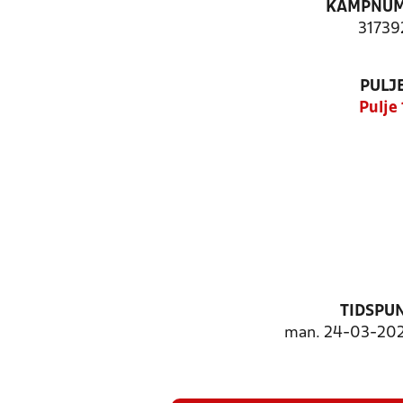
KAMPNU
31739
PULJ
Pulje 
TIDSPU
man. 24-03-2025