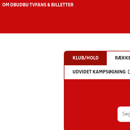
OM DBU
DBU TV
FANS & BILLETTER
KLUB/HOLD
RÆKK
UDVIDET KAMPSØGNING