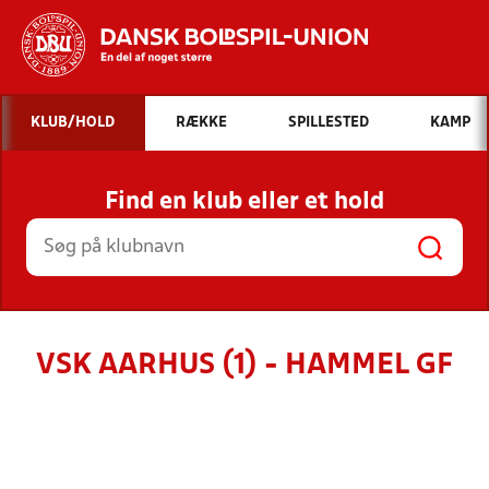
Hvad vil du søge efter?
KLUB/HOLD
RÆKKE
SPILLESTED
KAMP
INDHOLD OG NYHEDER
Find en klub eller et hold
STILLINGER, RESULTATER, KLUBBER OG
HOLD
VSK AARHUS (1) - HAMMEL GF