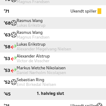
Magnus Frandsen
Ukendt spiller
'71
Rasmus Wang
'68
Lukas Erikstrup
Rasmus Wang
'63
Magnus Frandsen
Lukas Erikstrup
'58
Alexander Møgelvang Nielsen
Alexander Alstrup
'53
Victor de Visscher
Markus Wetche Nikolaisen
'53
Daniel Nørholm Nicolajsen
Sebastian Ring
'52
Emil Birkedal Nielsen
1. halvleg slut
'45