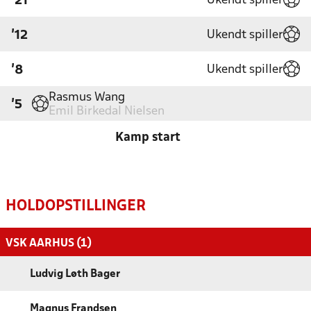
Ukendt spiller
'21
Ukendt spiller
'12
Ukendt spiller
'8
Rasmus Wang
'5
Emil Birkedal Nielsen
Kamp start
HOLDOPSTILLINGER
VSK AARHUS (1)
Ludvig Løth Bager
Magnus Frandsen