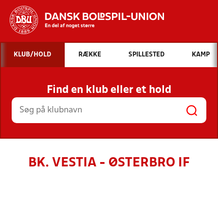
Hvad vil du søge efter?
KLUB/HOLD
RÆKKE
SPILLESTED
KAMP
INDHOLD OG NYHEDER
Find en klub eller et hold
STILLINGER, RESULTATER, KLUBBER OG
HOLD
BK. VESTIA - ØSTERBRO IF