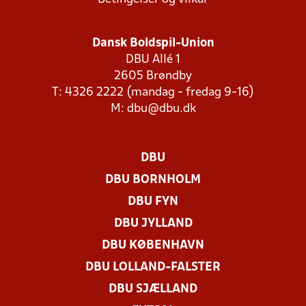
Dansk Boldspil-Union
DBU Allé 1
2605 Brøndby
T: 4326 2222 (mandag - fredag 9-16)
M:
dbu@dbu.dk
DBU
DBU BORNHOLM
DBU FYN
DBU JYLLAND
DBU KØBENHAVN
DBU LOLLAND-FALSTER
DBU SJÆLLAND