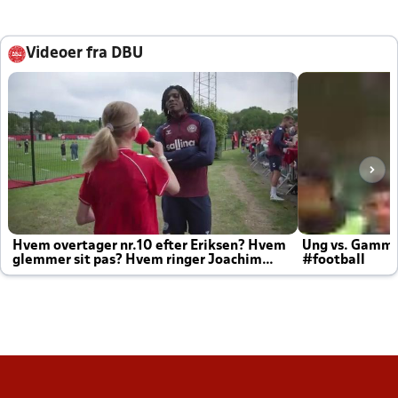
Videoer fra DBU
Hvem overtager nr.10 efter Eriksen? Hvem
Ung vs. Gamm
glemmer sit pas? Hvem ringer Joachim
#football
altid til efter kampe?