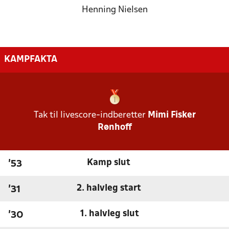
Henning Nielsen
KAMPFAKTA
Tak til livescore-indberetter
Mimi Fisker
Rønhoff
Kamp slut
'53
2. halvleg start
'31
1. halvleg slut
'30