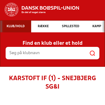
Hvad vil du søge efter?
KLUB/HOLD
RÆKKE
SPILLESTED
KAMP
INDHOLD OG NYHEDER
Find en klub eller et hold
STILLINGER, RESULTATER, KLUBBER OG
HOLD
KARSTOFT IF (1) - SNEJBJERG
SG&I