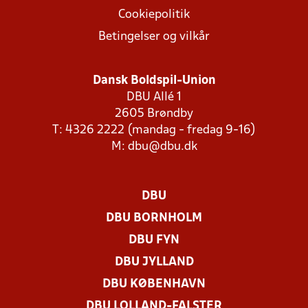
Cookiepolitik
Betingelser og vilkår
Dansk Boldspil-Union
DBU Allé 1
2605 Brøndby
T: 4326 2222 (mandag - fredag 9-16)
M:
dbu@dbu.dk
DBU
DBU BORNHOLM
DBU FYN
DBU JYLLAND
DBU KØBENHAVN
DBU LOLLAND-FALSTER