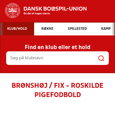
Hvad vil du søge efter?
KLUB/HOLD
RÆKKE
SPILLESTED
KAMP
INDHOLD OG NYHEDER
Find en klub eller et hold
STILLINGER, RESULTATER, KLUBBER OG
HOLD
BRØNSHØJ / FIX - ROSKILDE
PIGEFODBOLD