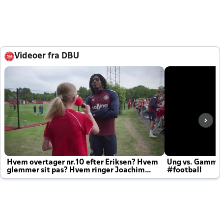
Videoer fra DBU
Hvem overtager nr.10 efter Eriksen? Hvem
Ung vs. Gamm
glemmer sit pas? Hvem ringer Joachim
#football
altid til efter kampe?