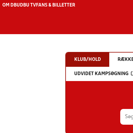
OM DBU
DBU TV
FANS & BILLETTER
KLUB/HOLD
RÆKK
UDVIDET KAMPSØGNING