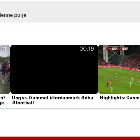
 denne pulje
:11
00:19
en?
Ung vs. Gammel #fordanmark #dbu
Highlights: Danma
ger
#football