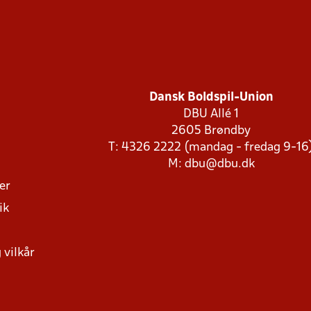
Dansk Boldspil-Union
DBU Allé 1
2605 Brøndby
T: 4326 2222 (mandag - fredag 9-16
M:
dbu@dbu.dk
ger
ik
 vilkår