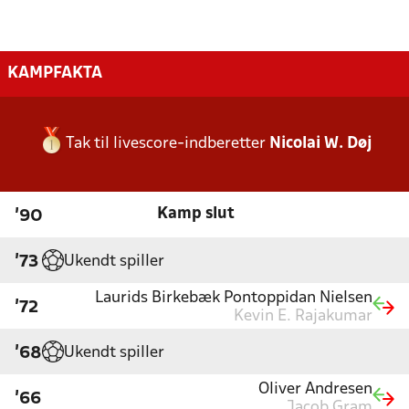
KAMPFAKTA
Tak til livescore-indberetter
Nicolai W. Døj
Kamp slut
'90
Ukendt spiller
'73
Laurids Birkebæk Pontoppidan Nielsen
'72
Kevin E. Rajakumar
Ukendt spiller
'68
Oliver Andresen
'66
Jacob Gram