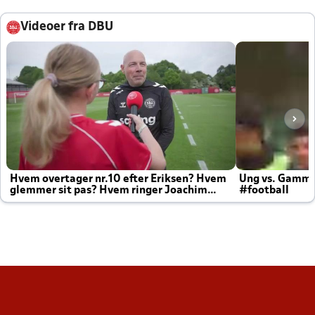
Videoer fra DBU
Hvem overtager nr.10 efter Eriksen? Hvem
Ung vs. Gamm
glemmer sit pas? Hvem ringer Joachim
#football
altid til efter kampe?