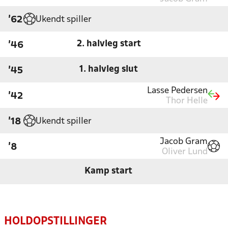
Ukendt spiller
'62
2. halvleg start
'46
1. halvleg slut
'45
Lasse Pedersen
'42
Thor Helle
Ukendt spiller
'18
Jacob Gram
'8
Oliver Lund
Kamp start
HOLDOPSTILLINGER