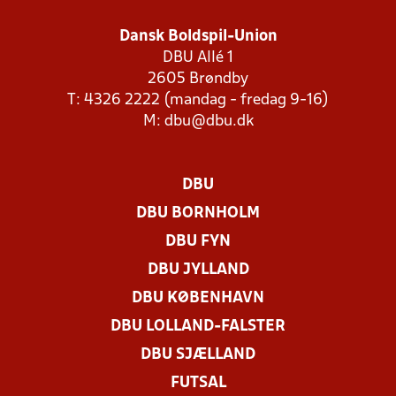
Dansk Boldspil-Union
DBU Allé 1
2605 Brøndby
T: 4326 2222 (mandag - fredag 9-16)
M:
dbu@dbu.dk
DBU
DBU BORNHOLM
DBU FYN
DBU JYLLAND
DBU KØBENHAVN
DBU LOLLAND-FALSTER
DBU SJÆLLAND
FUTSAL