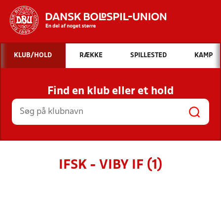
Hvad vil du søge efter?
KLUB/HOLD
RÆKKE
SPILLESTED
KAMP
INDHOLD OG NYHEDER
Find en klub eller et hold
STILLINGER, RESULTATER, KLUBBER OG
HOLD
IFSK - VIBY IF (1)