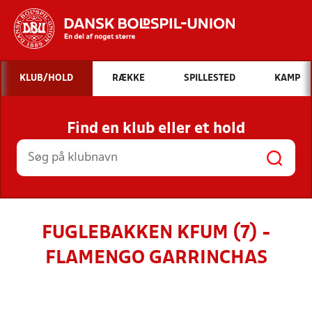
Hvad vil du søge efter?
KLUB/HOLD
RÆKKE
SPILLESTED
KAMP
INDHOLD OG NYHEDER
Find en klub eller et hold
STILLINGER, RESULTATER, KLUBBER OG
HOLD
FUGLEBAKKEN KFUM (7) -
FLAMENGO GARRINCHAS