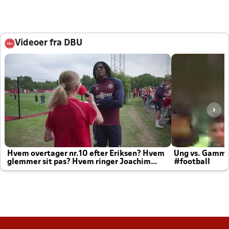
Videoer fra DBU
Hvem overtager nr.10 efter Eriksen? Hvem
Ung vs. Gamm
glemmer sit pas? Hvem ringer Joachim
#football
altid til efter kampe?