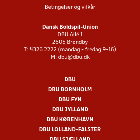
Betingelser og vilkår
Dansk Boldspil-Union
DBU Allé 1
2605 Brøndby
T: 4326 2222 (mandag - fredag 9-16)
M:
dbu@dbu.dk
DBU
DBU BORNHOLM
DBU FYN
DBU JYLLAND
DBU KØBENHAVN
DBU LOLLAND-FALSTER
DBU SJÆLLAND