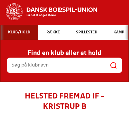
Hvad vil du søge efter?
KLUB/HOLD
RÆKKE
SPILLESTED
KAMP
INDHOLD OG NYHEDER
Find en klub eller et hold
STILLINGER, RESULTATER, KLUBBER OG
HOLD
HELSTED FREMAD IF -
KRISTRUP B