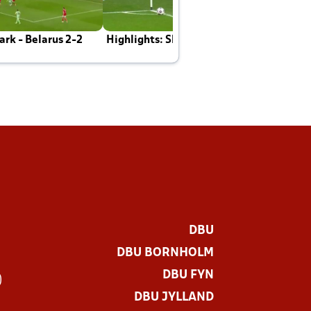
rk - Belarus 2-2
Highlights: Skotland - Danmark 4-2
J
E
DBU
DBU BORNHOLM
DBU FYN
)
DBU JYLLAND