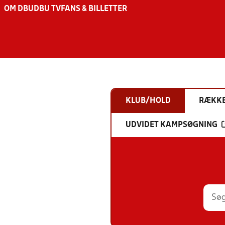
OM DBU
DBU TV
FANS & BILLETTER
KLUB/HOLD
RÆKK
UDVIDET KAMPSØGNING