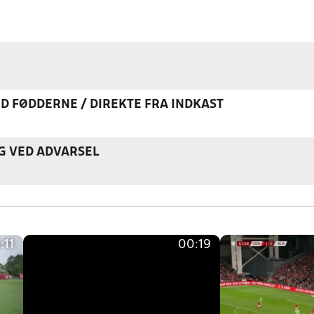
ED FØDDERNE / DIREKTE FRA INDKAST
G VED ADVARSEL
:11
00:19