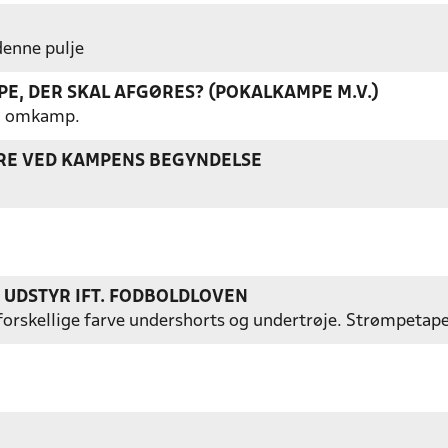
 denne pulje
E, DER SKAL AFGØRES? (POKALKAMPE M.V.)
gen omkamp.
ERE VED KAMPENS BEGYNDELSE
S UDSTYR IFT. FODBOLDLOVEN
ed forskellige farve undershorts og undertrøje. Strømpetap