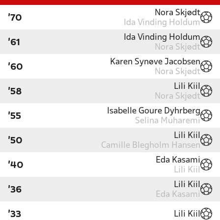
Nora Skjødt
'70
Ida Vinding Holdum
Ida Vinding Holdum
'61
Nora Skjødt
Karen Synøve Jacobsen
'60
Nora Skjødt
Lili Kiil
'58
Nora Skjødt
Isabelle Goure Dyhrberg
'55
Selina Muharemi
Lili Kiil
'50
Camille Blegholm Hansen
Eda Kasami
'40
Lili Kiil
Lili Kiil
'36
Eda Kasami
Lili Kiil
'33