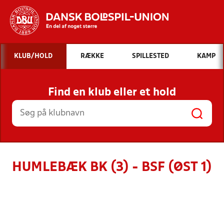
Hvad vil du søge efter?
KLUB/HOLD
RÆKKE
SPILLESTED
KAMP
INDHOLD OG NYHEDER
Find en klub eller et hold
STILLINGER, RESULTATER, KLUBBER OG
HOLD
HUMLEBÆK BK (3) - BSF (ØST 1)