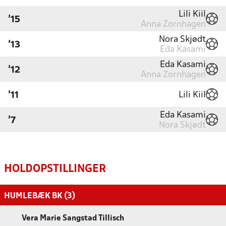
Lili Kiil
'15
Anna Zornhagen
Nora Skjødt
'13
Eda Kasami
Eda Kasami
'12
Anna Zornhagen
Lili Kiil
'11
Eda Kasami
'7
Nora Skjødt
HOLDOPSTILLINGER
HUMLEBÆK BK (3)
Vera Marie Sangstad Tillisch