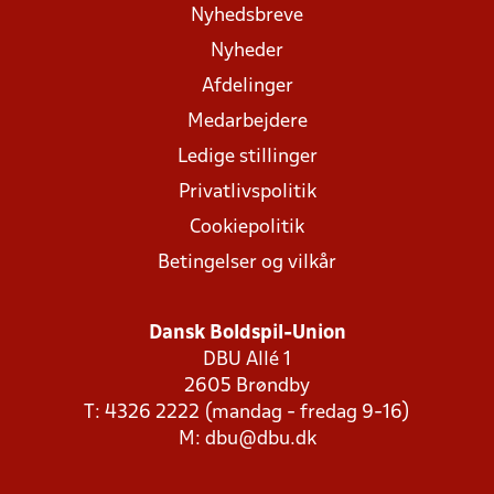
Nyhedsbreve
Nyheder
Afdelinger
Medarbejdere
Ledige stillinger
Privatlivspolitik
Cookiepolitik
Betingelser og vilkår
Dansk Boldspil-Union
DBU Allé 1
2605 Brøndby
T: 4326 2222 (mandag - fredag 9-16)
M:
dbu@dbu.dk