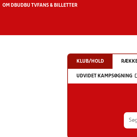
OM DBU
DBU TV
FANS & BILLETTER
KLUB/HOLD
RÆKK
UDVIDET KAMPSØGNING