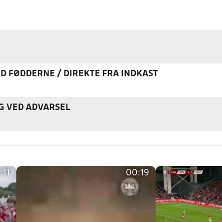
ED FØDDERNE / DIREKTE FRA INDKAST
G VED ADVARSEL
:11
00:19