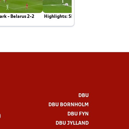
rk - Belarus 2-2
Highlights: Skotland - Danmark 4-2
J
E
DBU
DBU BORNHOLM
DBU FYN
)
DBU JYLLAND