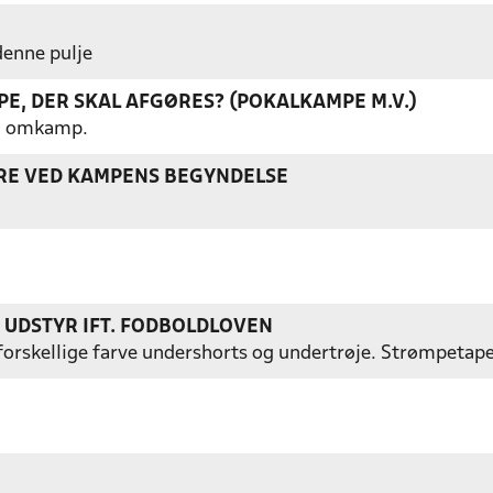
 denne pulje
E, DER SKAL AFGØRES? (POKALKAMPE M.V.)
gen omkamp.
ERE VED KAMPENS BEGYNDELSE
S UDSTYR IFT. FODBOLDLOVEN
ed forskellige farve undershorts og undertrøje. Strømpetap