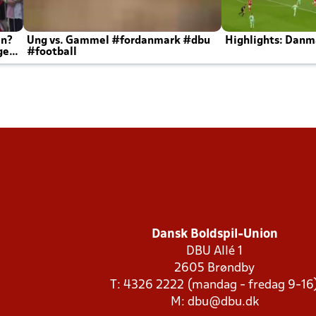
en?
Ung vs. Gammel #fordanmark #dbu
Highlights: Danma
ger
#football
Dansk Boldspil-Union
DBU Allé 1
2605 Brøndby
T: 4326 2222 (mandag - fredag 9-16
M:
dbu@dbu.dk