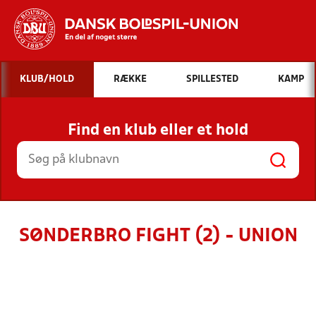
Hvad vil du søge efter?
KLUB/HOLD
RÆKKE
SPILLESTED
KAMP
INDHOLD OG NYHEDER
Find en klub eller et hold
STILLINGER, RESULTATER, KLUBBER OG
HOLD
SØNDERBRO FIGHT (2) - UNION