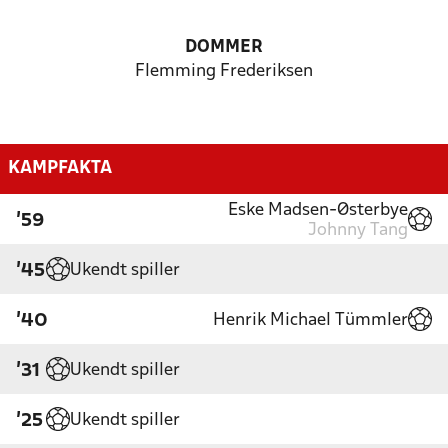
DOMMER
Flemming Frederiksen
KAMPFAKTA
Eske Madsen-Østerbye
'59
Johnny Tang
Ukendt spiller
'45
Henrik Michael Tümmler
'40
Ukendt spiller
'31
Ukendt spiller
'25