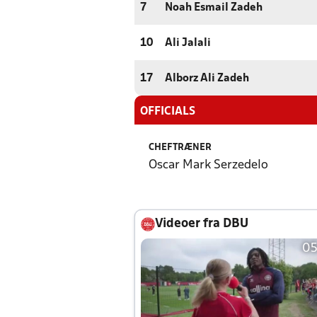
7
Noah Esmail Zadeh
10
Ali Jalali
17
Alborz Ali Zadeh
OFFICIALS
CHEFTRÆNER
Oscar Mark Serzedelo
Videoer fra DBU
05