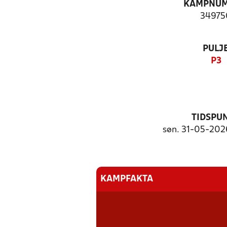
KAMPNU
34975
PULJ
P3
TIDSPU
søn. 31-05-2026
KAMPFAKTA