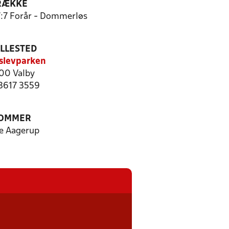
RÆKKE
7:7 Forår - Dommerløs
ILLESTED
slevparken
00 Valby
 3617 3559
OMMER
e Aagerup