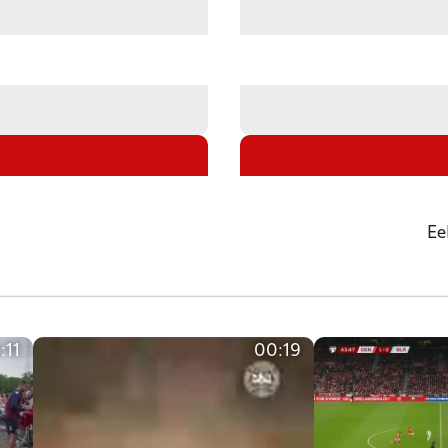
Ee
:11
00:19