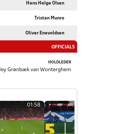
Hans Helge Olsen
Tristan Munro
Oliver Enevoldsen
OFFICIALS
HOLDLEDER
ley Grønbæk van Wonterghem
01:58
01:58