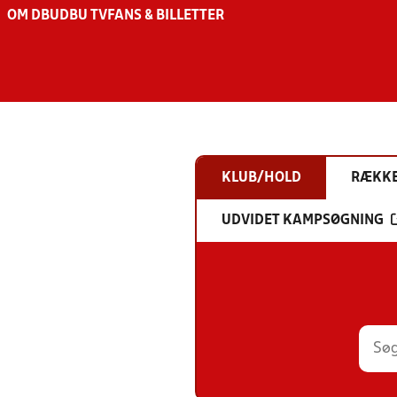
OM DBU
DBU TV
FANS & BILLETTER
KLUB/HOLD
RÆKK
UDVIDET KAMPSØGNING