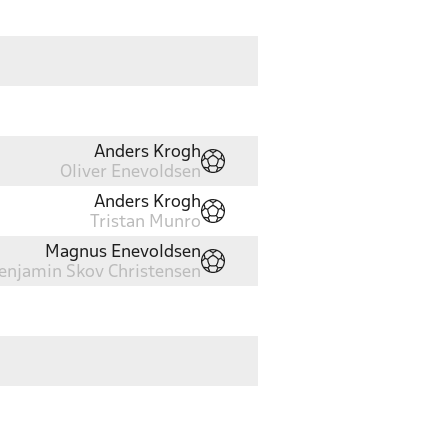
Anders Krogh
Oliver Enevoldsen
Anders Krogh
Tristan Munro
Magnus Enevoldsen
enjamin Skov Christensen