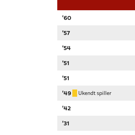
'60
'57
'54
'51
'51
Ukendt spiller
'49
'42
'31