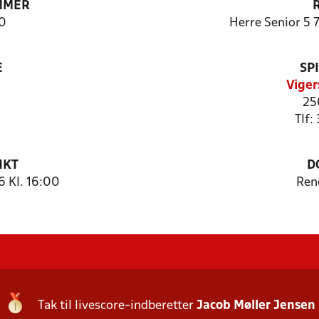
MMER
0
Herre Senior 5 
E
SP
Viger
25
Tlf:
NKT
D
 Kl. 16:00
Ren
Tak til livescore-indberetter
Jacob Møller Jensen