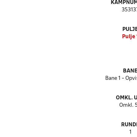
KAMPNU
35313
PULJ
Pulje 
BAN
Bane 1 - Opv
OMKL. 
Omkl. 
RUND
1