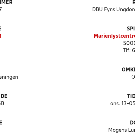
MMER
7
DBU Fyns Ungdoms
E
SP
1
Marienlystcentr
5000
Tlf:
E
OMKL
isningen
O
UDE
TI
5B
ons. 13-0
E
D
Mogens Lun