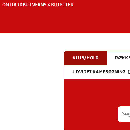
OM DBU
DBU TV
FANS & BILLETTER
KLUB/HOLD
RÆKK
UDVIDET KAMPSØGNING