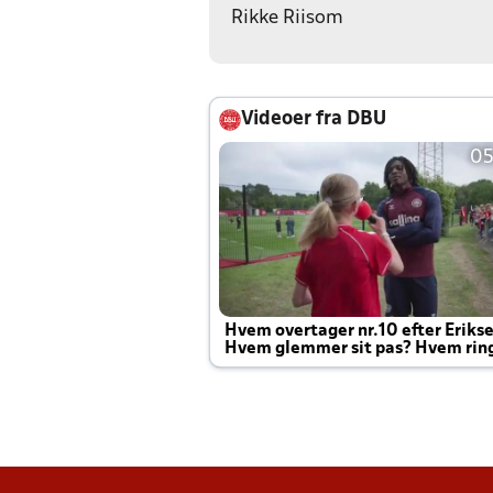
Rikke Riisom
Videoer fra DBU
05
Hvem overtager nr.10 efter Eriks
Hvem glemmer sit pas? Hvem rin
Joachim altid til efter kampe?