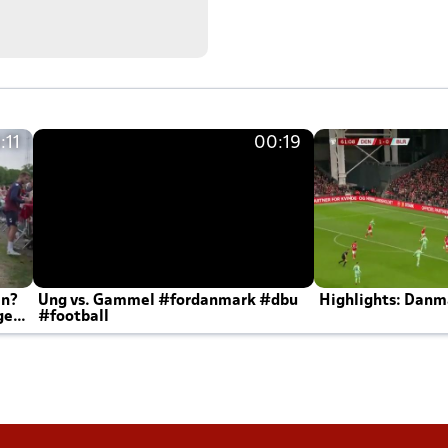
:11
00:19
en?
Ung vs. Gammel #fordanmark #dbu
Highlights: Danma
ger
#football