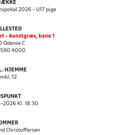
RÆKKE
pokal 2026 - U17 pige
ILLESTED
et - kunstgræs, bane 1
 Odense C
 6590 4000
. HJEMME
mkl. 12
DSPUNKT
5-2026 Kl. 18:30
OMMER
d Christoffersen