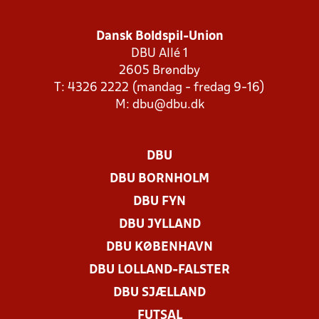
Dansk Boldspil-Union
DBU Allé 1
2605 Brøndby
T: 4326 2222 (mandag - fredag 9-16)
M:
dbu@dbu.dk
DBU
DBU BORNHOLM
DBU FYN
DBU JYLLAND
DBU KØBENHAVN
DBU LOLLAND-FALSTER
DBU SJÆLLAND
FUTSAL