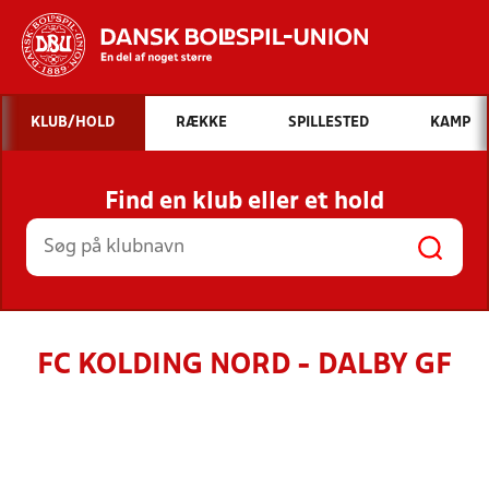
Hvad vil du søge efter?
KLUB/HOLD
RÆKKE
SPILLESTED
KAMP
INDHOLD OG NYHEDER
Find en klub eller et hold
STILLINGER, RESULTATER, KLUBBER OG
HOLD
FC KOLDING NORD - DALBY GF