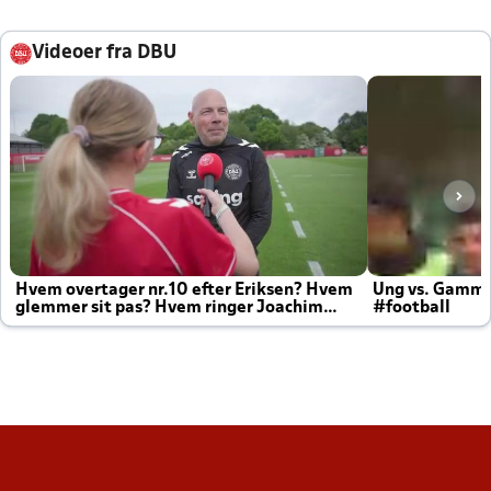
Videoer fra DBU
Hvem overtager nr.10 efter Eriksen? Hvem
Ung vs. Gamm
glemmer sit pas? Hvem ringer Joachim
#football
altid til efter kampe?