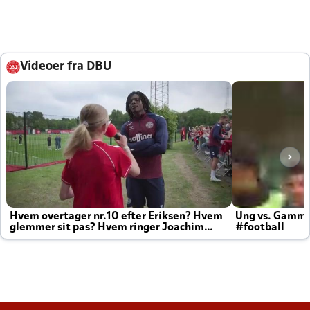
Videoer fra DBU
Hvem overtager nr.10 efter Eriksen? Hvem
Ung vs. Gamm
glemmer sit pas? Hvem ringer Joachim
#football
altid til efter kampe?