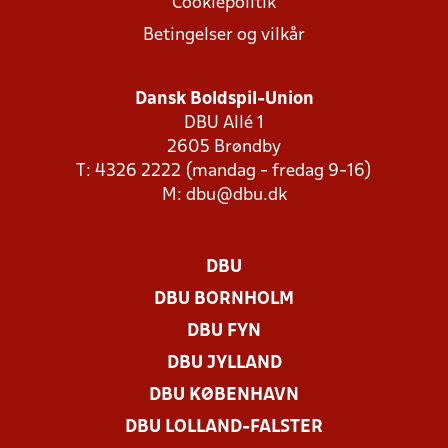
Cookiepolitik
Betingelser og vilkår
Dansk Boldspil-Union
DBU Allé 1
2605 Brøndby
T: 4326 2222 (mandag - fredag 9-16)
M:
dbu@dbu.dk
DBU
DBU BORNHOLM
DBU FYN
DBU JYLLAND
DBU KØBENHAVN
DBU LOLLAND-FALSTER