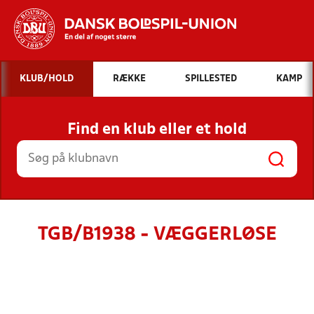
Hvad vil du søge efter?
KLUB/HOLD
RÆKKE
SPILLESTED
KAMP
INDHOLD OG NYHEDER
Find en klub eller et hold
STILLINGER, RESULTATER, KLUBBER OG
HOLD
TGB/B1938 - VÆGGERLØSE