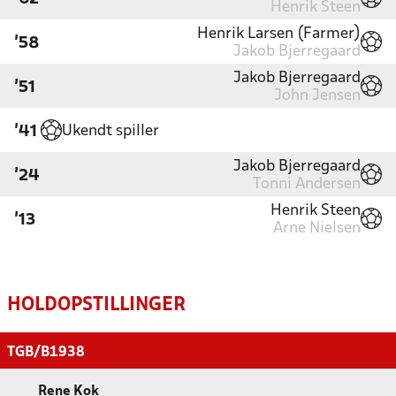
Henrik Steen
Henrik Larsen (Farmer)
'58
Jakob Bjerregaard
Jakob Bjerregaard
'51
John Jensen
Ukendt spiller
'41
Jakob Bjerregaard
'24
Tonni Andersen
Henrik Steen
'13
Arne Nielsen
HOLDOPSTILLINGER
TGB/B1938
Rene Kok