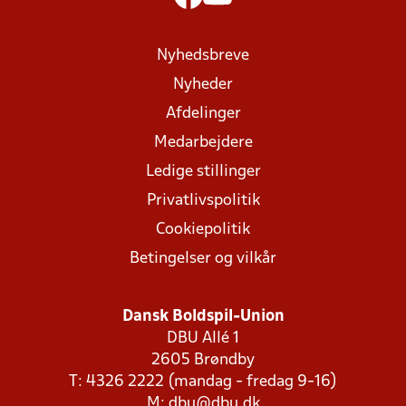
Nyhedsbreve
Nyheder
Afdelinger
Medarbejdere
Ledige stillinger
Privatlivspolitik
Cookiepolitik
Betingelser og vilkår
Dansk Boldspil-Union
DBU Allé 1
2605 Brøndby
T: 4326 2222 (mandag - fredag 9-16)
M:
dbu@dbu.dk