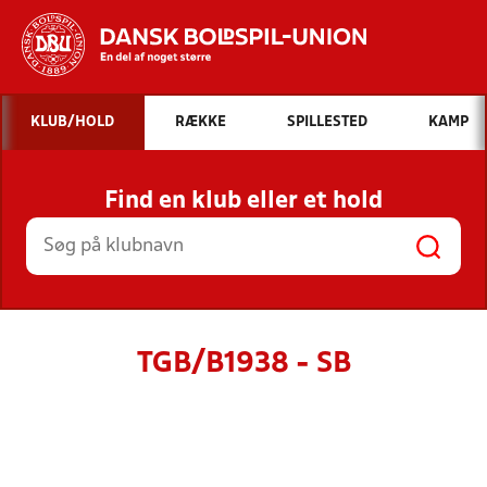
Hvad vil du søge efter?
KLUB/HOLD
RÆKKE
SPILLESTED
KAMP
INDHOLD OG NYHEDER
Find en klub eller et hold
STILLINGER, RESULTATER, KLUBBER OG
HOLD
TGB/B1938 - SB