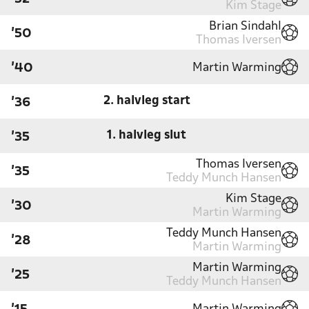
Kim Stage
Brian Sindahl
'50
Thomas Iversen
Martin Warming
'40
2. halvleg start
'36
1. halvleg slut
'35
Thomas Iversen
'35
Teddy Munch Hansen
Kim Stage
'30
Martin Warming
Teddy Munch Hansen
'28
Martin Warming
Martin Warming
'25
Teddy Munch Hansen