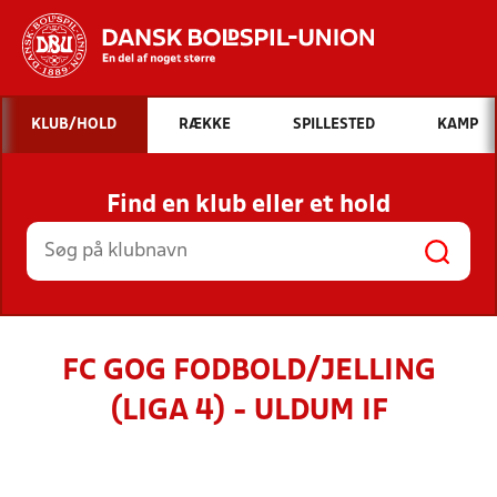
Hvad vil du søge efter?
KLUB/HOLD
RÆKKE
SPILLESTED
KAMP
INDHOLD OG NYHEDER
Find en klub eller et hold
STILLINGER, RESULTATER, KLUBBER OG
HOLD
FC GOG FODBOLD/JELLING
(LIGA 4) - ULDUM IF