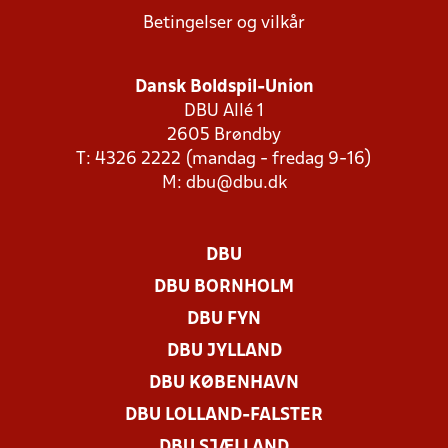
Betingelser og vilkår
Dansk Boldspil-Union
DBU Allé 1
2605 Brøndby
T: 4326 2222 (mandag - fredag 9-16)
M:
dbu@dbu.dk
DBU
DBU BORNHOLM
DBU FYN
DBU JYLLAND
DBU KØBENHAVN
DBU LOLLAND-FALSTER
DBU SJÆLLAND