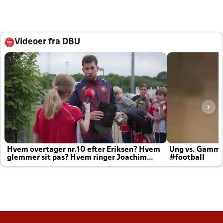
Videoer fra DBU
Hvem overtager nr.10 efter Eriksen? Hvem
Ung vs. Gamm
glemmer sit pas? Hvem ringer Joachim
#football
altid til efter kampe?