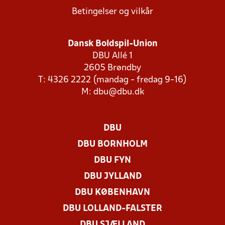
Betingelser og vilkår
Dansk Boldspil-Union
DBU Allé 1
2605 Brøndby
T: 4326 2222 (mandag - fredag 9-16)
M:
dbu@dbu.dk
DBU
DBU BORNHOLM
DBU FYN
DBU JYLLAND
DBU KØBENHAVN
DBU LOLLAND-FALSTER
DBU SJÆLLAND