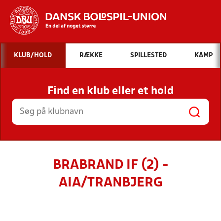
Hvad vil du søge efter?
KLUB/HOLD
RÆKKE
SPILLESTED
KAMP
INDHOLD OG NYHEDER
Find en klub eller et hold
STILLINGER, RESULTATER, KLUBBER OG
HOLD
BRABRAND IF (2) -
AIA/TRANBJERG