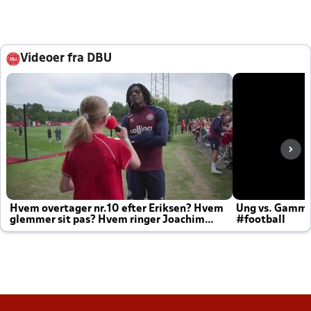
Videoer fra DBU
Hvem overtager nr.10 efter Eriksen? Hvem
Ung vs. Gamm
glemmer sit pas? Hvem ringer Joachim
#football
altid til efter kampe?