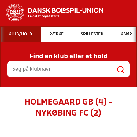
Hvad vil du søge efter?
KLUB/HOLD
RÆKKE
SPILLESTED
KAMP
INDHOLD OG NYHEDER
Find en klub eller et hold
STILLINGER, RESULTATER, KLUBBER OG
HOLD
HOLMEGAARD GB (4) -
NYKØBING FC (2)