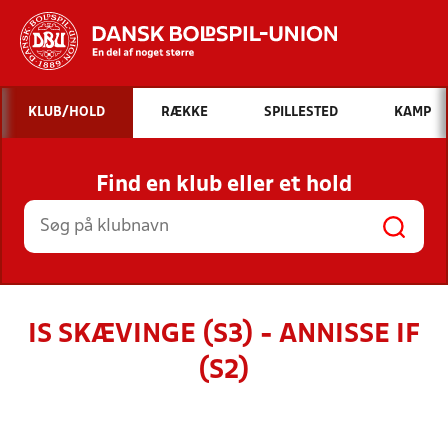
Hvad vil du søge efter?
KLUB/HOLD
RÆKKE
SPILLESTED
KAMP
INDHOLD OG NYHEDER
Find en klub eller et hold
STILLINGER, RESULTATER, KLUBBER OG
HOLD
IS SKÆVINGE (S3) - ANNISSE IF
(S2)