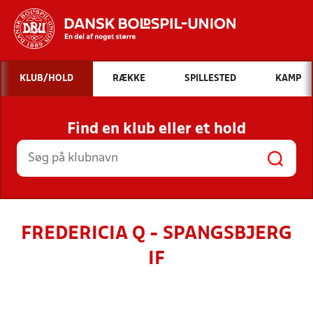
Hvad vil du søge efter?
KLUB/HOLD
RÆKKE
SPILLESTED
KAMP
INDHOLD OG NYHEDER
Find en klub eller et hold
STILLINGER, RESULTATER, KLUBBER OG
HOLD
FREDERICIA Q - SPANGSBJERG
IF