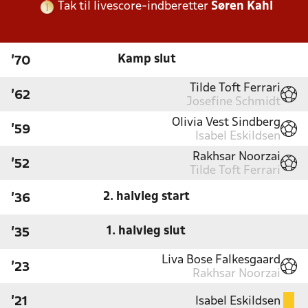
Tak til livescore-indberetter
Søren Kahl
Kamp slut
'70
Tilde Toft Ferrari
'62
Josefine Schmidt
Olivia Vest Sindberg
'59
Isabel Eskildsen
Rakhsar Noorzai
'52
Tilde Toft Ferrari
2. halvleg start
'36
1. halvleg slut
'35
Liva Bose Falkesgaard
'23
Rakhsar Noorzai
Isabel Eskildsen
'21