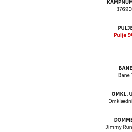
KAMPNU
37690
PULJ
Pulje 
BAN
Bane 
OMKL. 
Omklædni
DOMM
Jimmy Run