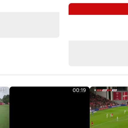
:11
00:19