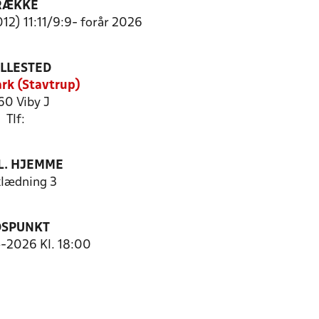
RÆKKE
012) 11:11/9:9- forår 2026
ILLESTED
rk (Stavtrup)
60 Viby J
Tlf:
. HJEMME
lædning 3
DSPUNKT
4-2026 Kl. 18:00