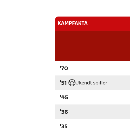
KAMPFAKTA
'70
Ukendt spiller
'51
'45
'36
'35