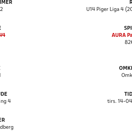
MMER
2
U14 Piger Liga 4 (2
E
SP
944
AURA Pa
82
E
OMKL
1
Omk
UDE
TI
ng 4
tirs. 14-0
ER
dberg