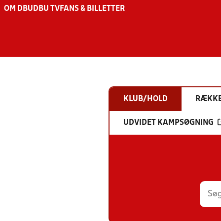
OM DBU
DBU TV
FANS & BILLETTER
KLUB/HOLD
RÆKK
UDVIDET KAMPSØGNING