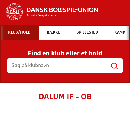
Hvad vil du søge efter?
KLUB/HOLD
RÆKKE
SPILLESTED
KAMP
INDHOLD OG NYHEDER
Find en klub eller et hold
STILLINGER, RESULTATER, KLUBBER OG
HOLD
DALUM IF - OB