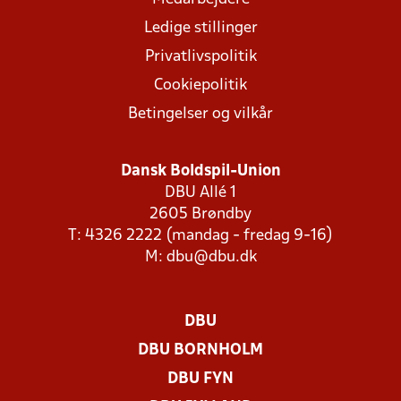
Ledige stillinger
Privatlivspolitik
Cookiepolitik
Betingelser og vilkår
Dansk Boldspil-Union
DBU Allé 1
2605 Brøndby
T: 4326 2222 (mandag - fredag 9-16)
M:
dbu@dbu.dk
DBU
DBU BORNHOLM
DBU FYN