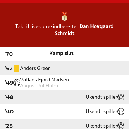
Tak til livescore-indberetter
Dan Hovgaard
Schmidt
Kamp slut
'70
Anders Green
'62
Willads Fjord Madsen
'49
August Jul Holm
Ukendt spiller
'48
Ukendt spiller
'40
Ukendt spiller
'28