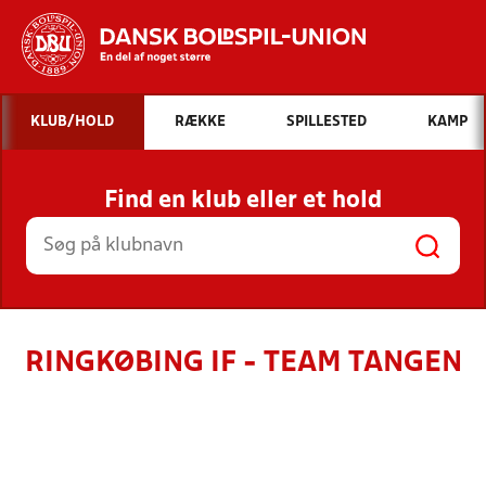
Hvad vil du søge efter?
KLUB/HOLD
RÆKKE
SPILLESTED
KAMP
INDHOLD OG NYHEDER
Find en klub eller et hold
STILLINGER, RESULTATER, KLUBBER OG
HOLD
RINGKØBING IF - TEAM TANGEN