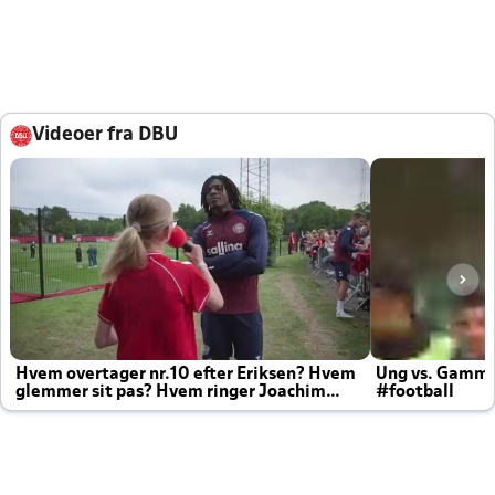
Videoer fra DBU
Hvem overtager nr.10 efter Eriksen? Hvem
Ung vs. Gamm
glemmer sit pas? Hvem ringer Joachim
#football
altid til efter kampe?