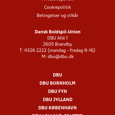
Cookiepolitik
Betingelser og vilkår
Dansk Boldspil-Union
DBU Allé 1
2605 Brøndby
T: 4326 2222 (mandag - fredag 9-16)
M:
dbu@dbu.dk
DBU
DBU BORNHOLM
DBU FYN
DBU JYLLAND
DBU KØBENHAVN