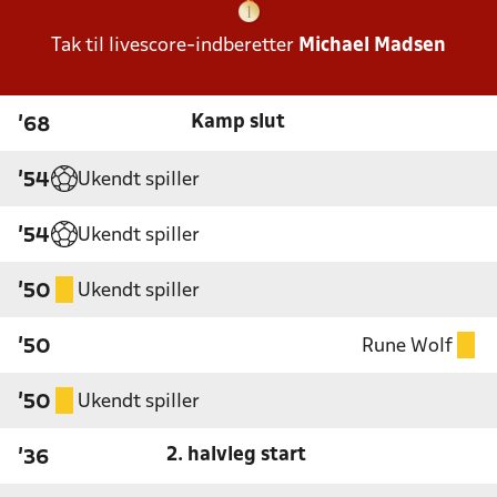
Tak til livescore-indberetter
Michael Madsen
Kamp slut
'68
Ukendt spiller
'54
Ukendt spiller
'54
Ukendt spiller
'50
Rune Wolf
'50
Ukendt spiller
'50
2. halvleg start
'36