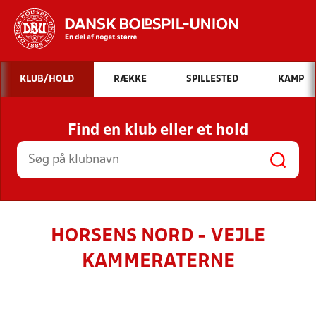
Hvad vil du søge efter?
KLUB/HOLD
RÆKKE
SPILLESTED
KAMP
INDHOLD OG NYHEDER
Find en klub eller et hold
STILLINGER, RESULTATER, KLUBBER OG
HOLD
HORSENS NORD - VEJLE
KAMMERATERNE