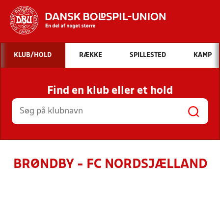
Hvad vil du søge efter?
KLUB/HOLD
RÆKKE
SPILLESTED
KAMP
INDHOLD OG NYHEDER
Find en klub eller et hold
STILLINGER, RESULTATER, KLUBBER OG
HOLD
BRØNDBY - FC NORDSJÆLLAND