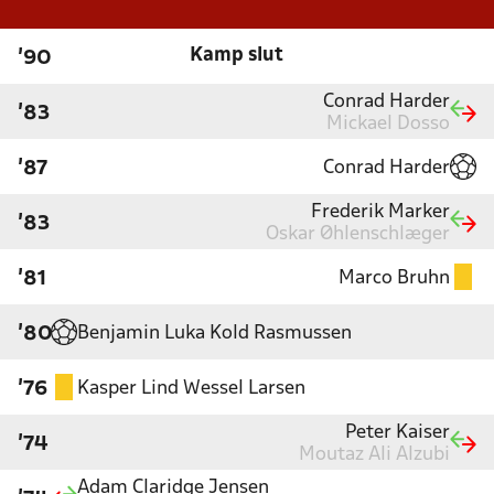
Kamp slut
'90
Conrad Harder
'83
Mickael Dosso
Conrad Harder
'87
Frederik Marker
'83
Oskar Øhlenschlæger
Marco Bruhn
'81
Benjamin Luka Kold Rasmussen
'80
Kasper Lind Wessel Larsen
'76
Peter Kaiser
'74
Moutaz Ali Alzubi
Adam Claridge Jensen