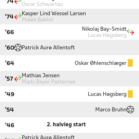
'74
Oscar Schwartau
Kasper Lind Wessel Larsen
'74
Malek Bakhit
Nikolaj Bay-Smidt
'66
Lucas Høgsberg
Patrick Aurø Allentoft
'60
Oskar Øhlenschlæger
'64
Mathias Jensen
'57
Mads Beyer Pasternak
Lucas Høgsberg
'49
Marco Bruhn
'54
2. halvleg start
'46
Patrick Aurø Allentoft