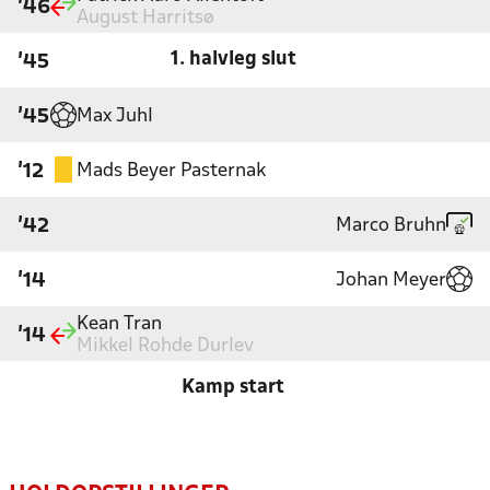
'46
August Harritsø
1. halvleg slut
'45
Max Juhl
'45
Mads Beyer Pasternak
'12
Marco Bruhn
'42
Johan Meyer
'14
Kean Tran
'14
Mikkel Rohde Durlev
Kamp start