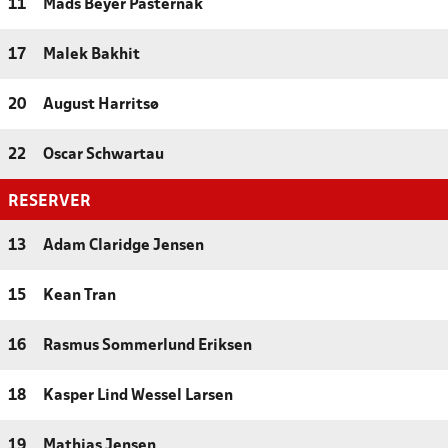
11
Mads Beyer Pasternak
17
Malek Bakhit
20
August Harritsø
22
Oscar Schwartau
RESERVER
13
Adam Claridge Jensen
15
Kean Tran
16
Rasmus Sommerlund Eriksen
18
Kasper Lind Wessel Larsen
19
Mathias Jensen