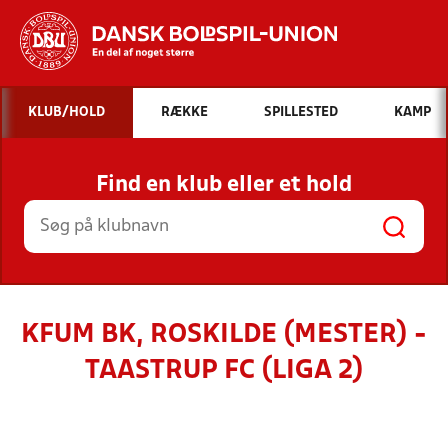
Hvad vil du søge efter?
KLUB/HOLD
RÆKKE
SPILLESTED
KAMP
INDHOLD OG NYHEDER
Find en klub eller et hold
STILLINGER, RESULTATER, KLUBBER OG
HOLD
KFUM BK, ROSKILDE (MESTER) -
TAASTRUP FC (LIGA 2)