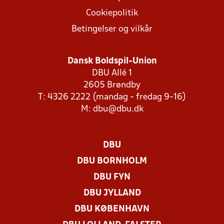
Cookiepolitik
Betingelser og vilkår
Dansk Boldspil-Union
DBU Allé 1
2605 Brøndby
T: 4326 2222 (mandag - fredag 9-16)
M:
dbu@dbu.dk
DBU
DBU BORNHOLM
DBU FYN
DBU JYLLAND
DBU KØBENHAVN