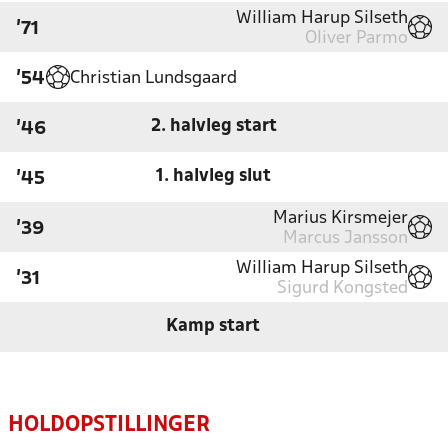
William Harup Silseth
'71
Oliver Parmo
Christian Lundsgaard
'54
2. halvleg start
'46
1. halvleg slut
'45
Marius Kirsmejer
'39
Marcus Jansson
William Harup Silseth
'31
Sigurd Kongsted
Kamp start
HOLDOPSTILLINGER