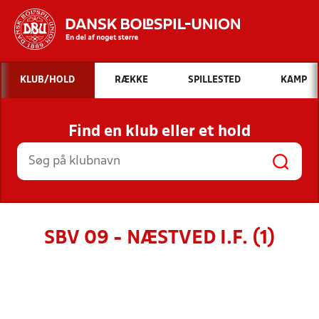
Hvad vil du søge efter?
KLUB/HOLD
RÆKKE
SPILLESTED
KAMP
INDHOLD OG NYHEDER
Find en klub eller et hold
STILLINGER, RESULTATER, KLUBBER OG
HOLD
SBV 09 - NÆSTVED I.F. (1)