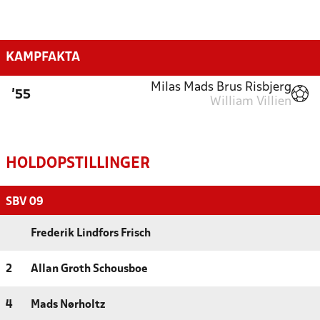
KAMPFAKTA
Milas Mads Brus Risbjerg
'55
William Villien
HOLDOPSTILLINGER
SBV 09
Frederik Lindfors Frisch
2
Allan Groth Schousboe
4
Mads Nørholtz