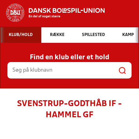
Hvad vil du søge efter?
KLUB/HOLD
RÆKKE
SPILLESTED
KAMP
INDHOLD OG NYHEDER
Find en klub eller et hold
STILLINGER, RESULTATER, KLUBBER OG
HOLD
SVENSTRUP-GODTHÅB IF -
HAMMEL GF