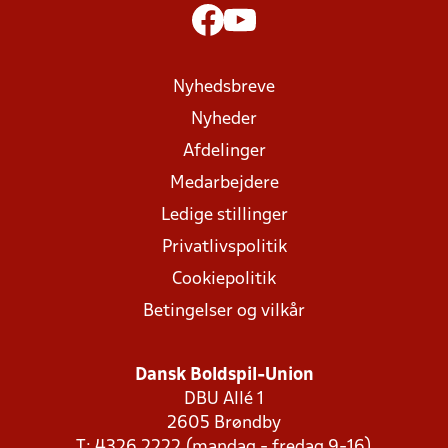
Nyhedsbreve
Nyheder
Afdelinger
Medarbejdere
Ledige stillinger
Privatlivspolitik
Cookiepolitik
Betingelser og vilkår
Dansk Boldspil-Union
DBU Allé 1
2605 Brøndby
T: 4326 2222 (mandag - fredag 9-16)