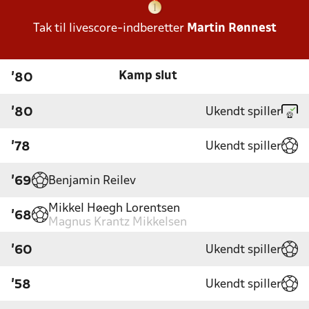
Tak til livescore-indberetter
Martin Rønnest
Kamp slut
'80
Ukendt spiller
'80
Ukendt spiller
'78
Benjamin Reilev
'69
Mikkel Høegh Lorentsen
'68
Magnus Krantz Mikkelsen
Ukendt spiller
'60
Ukendt spiller
'58