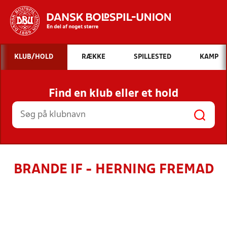
Hvad vil du søge efter?
KLUB/HOLD
RÆKKE
SPILLESTED
KAMP
INDHOLD OG NYHEDER
Find en klub eller et hold
STILLINGER, RESULTATER, KLUBBER OG
HOLD
BRANDE IF - HERNING FREMAD