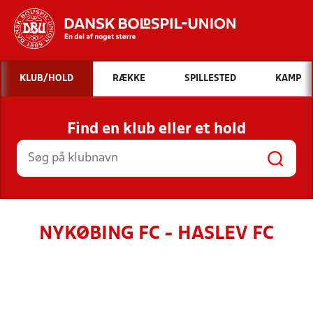
Hvad vil du søge efter?
KLUB/HOLD
RÆKKE
SPILLESTED
KAMP
INDHOLD OG NYHEDER
Find en klub eller et hold
STILLINGER, RESULTATER, KLUBBER OG
HOLD
NYKØBING FC - HASLEV FC