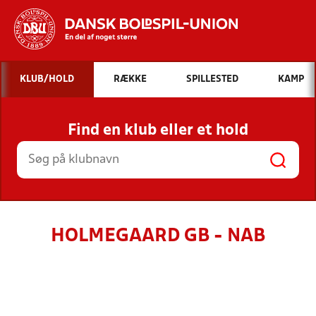
Hvad vil du søge efter?
KLUB/HOLD
RÆKKE
SPILLESTED
KAMP
INDHOLD OG NYHEDER
Find en klub eller et hold
STILLINGER, RESULTATER, KLUBBER OG
HOLD
HOLMEGAARD GB - NAB