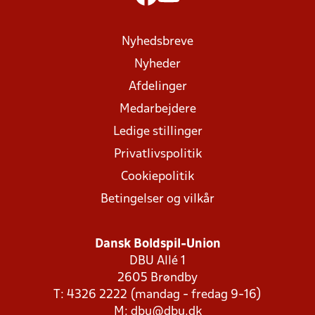
Nyhedsbreve
Nyheder
Afdelinger
Medarbejdere
Ledige stillinger
Privatlivspolitik
Cookiepolitik
Betingelser og vilkår
Dansk Boldspil-Union
DBU Allé 1
2605 Brøndby
T: 4326 2222 (mandag - fredag 9-16)
M:
dbu@dbu.dk