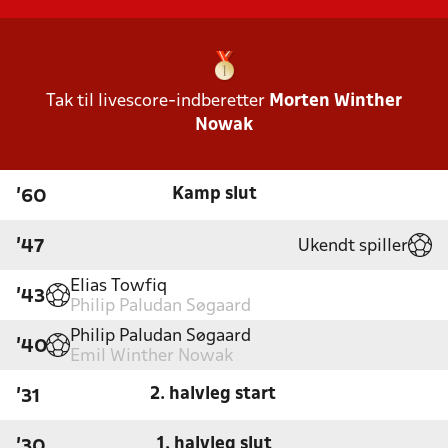
Tak til livescore-indberetter
Morten Winther
Nowak
Kamp slut
'60
Ukendt spiller
'47
Elias Towfiq
'43
Philip Paludan Søgaard
Philip Paludan Søgaard
'40
Emil Winther Nowak
2. halvleg start
'31
1. halvleg slut
'30